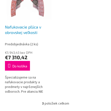
Nafukovacie pľúca v
obrovskej veľkosti
Predobjednávka
(2 ks)
€5 943,43 bez DPH
€7 310,42
Do košíka
Špecializujeme sa na
nafukovacie produkty a
predmety v najrôznejších
odboroch. Pre alianciu NIE
RAKOVINE (Slovensko) som
realizovali nafukovacie mega
3
položiek celkom
O
pľúca pre edukatívnu...
v