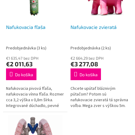
s
u
p
k
r
t
o
o
d
Nafukovacia fľaša
Nafukovacie zvieratá
v
u
k
t
Predobjednávka
(3 ks)
Predobjednávka
(2 ks)
o
€1 635,47 bez DPH
€2 664,29 bez DPH
v
€2 011,63
€3 277,08
Do košíka
Do košíka
Nafukovacia pivová fľaša,
Chcete upútať bláznivým
nafukovacia vínna fľaša. Rozmer
pútačom? Potom sú
cca 3,2 výška x 0,8m šírka.
nafukovacie zvieratá tá správna
Integrované dúchadlo, pevné
voľba. Mega zver s výškou 5m.
kotviace oká. Kvalitná digitálna
Viditeľné z diaľky. Predávate
potlač, ľahko udržiavateľný...
burgre, zmrzlinu, či iné fast
food veci z...