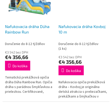
Nafukovacia dráha Dúha
Nafukovacia dráha Kovboj
Rainbow Run
10 m
Doručenie do 8-12 týždňov
Doručenie do 8-12 týždňov
(1 ks)
€3 542 bez DPH
€4 356,66
€3 542 bez DPH
€4 356,66
Do košíka
Do košíka
Tematická prekážková opičia
dráha Dúha Rainbow Run. Opičia
Nafukovacia opičia prekážková
dráha s parádnou šmykľavkou a
dráha – Kovboj je originálna
prielezkou. Certifikované,
detská atrakcia s preliezačkami,
prémiové materiály. Krásna
prekážkami a šmýkačkou v
potlač morského sveta,...
atraktívnom westernovom
kovbojskom dizajne. Vyrobená
z...