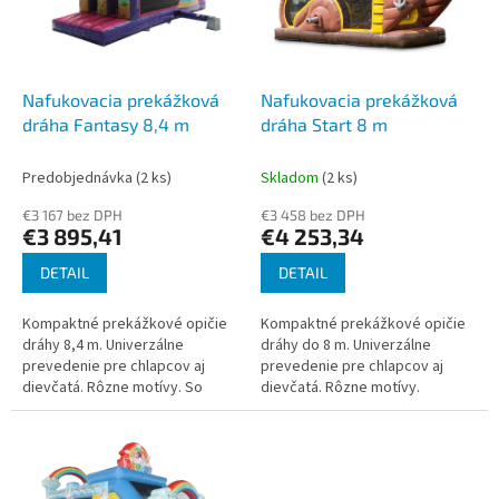
s
u
p
k
r
t
o
o
d
Nafukovacia prekážková
Nafukovacia prekážková
v
u
dráha Fantasy 8,4 m
dráha Start 8 m
k
t
Predobjednávka
(2 ks)
Skladom
(2 ks)
o
€3 167 bez DPH
€3 458 bez DPH
v
€3 895,41
€4 253,34
DETAIL
DETAIL
Kompaktné prekážkové opičie
Kompaktné prekážkové opičie
dráhy 8,4 m. Univerzálne
dráhy do 8 m. Univerzálne
prevedenie pre chlapcov aj
prevedenie pre chlapcov aj
dievčatá. Rôzne motívy. So
dievčatá. Rôzne motívy.
strechou, certifikované.
Prémiový PVC materiál. Záruka,
servis a...