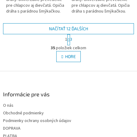
pre chlapcov aj dievčatá. Opičia
pre chlapcov aj dievčatá. Opičia
dráha s parádnou šmýkačkou.
dráha s parádnou šmýkačkou.
NAČÍTAŤ 12 ĎALŠÍCH
S
1
3
t
O
r
35
položiek celkom
v
á
l
HORE
n
á
k
d
o
v
Z
a
a
c
á
n
i
p
i
e
ä
Informácie pre vás
e
p
t
r
O nás
i
v
Obchodné podmienky
e
k
y
Podmienky ochrany osobných údajov
v
DOPRAVA
ý
PLATBA