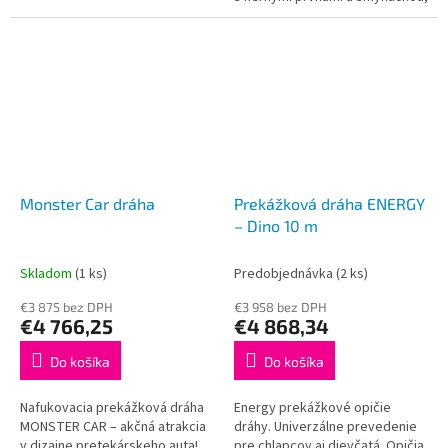
Prémiový PVC materiál. Záruka,
certifikovaná. Prémiový PVC
servis a...
materiál. Záruka, servis a
kompletné...
Monster Car dráha
Prekážková dráha ENERGY
– Dino 10 m
Skladom
(1 ks)
Predobjednávka
(2 ks)
€3 875 bez DPH
€3 958 bez DPH
€4 766,25
€4 868,34
Do košíka
Do košíka
Nafukovacia prekážková dráha
Energy prekážkové opičie
MONSTER CAR – akčná atrakcia
dráhy. Univerzálne prevedenie
v dizajne pretekárskeho auta!
pre chlapcov aj dievčatá. Opičia