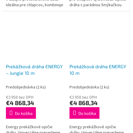
Ideálna pre chlapcov, kombinuje
dráha s parádnou šmýkačkou.
parkour, prekážky, preliezačky
a šmykľavku. Rozmery: 9,3...
Prekážková dráha ENERGY
Prekážková dráha ENERGY
– Jungle 10 m
10 m
Predobjednávka
(2 ks)
Predobjednávka
(2 ks)
€3 958 bez DPH
€3 958 bez DPH
€4 868,34
€4 868,34
Do košíka
Do košíka
Energy prekážkové opičie
Energy prekážkové opičie
dráhy. Univerzálne prevedenie
dráhy. Univerzálne prevedenie