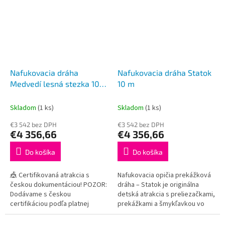
Nafukovacia dráha
Nafukovacia dráha Statok
Medvedí lesná stezka 10
10 m
m
Skladom
(1 ks)
Skladom
(1 ks)
€3 542 bez DPH
€3 542 bez DPH
€4 356,66
€4 356,66
Do košíka
Do košíka
🎪 Certifikovaná atrakcia s
Nafukovacia opičia prekážková
českou dokumentáciou! POZOR:
dráha – Statok je originálna
Dodávame s českou
detská atrakcia s preliezačkami,
certifikáciou podľa platnej
prekážkami a šmykľavkou vo
legislatívy – iba tak je možné
farebnom farmárskom dizajne.
prevádzkovať atrakciu legálne
Vyrobená z odolného PVC,...