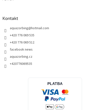
p
i
s
u
Kontakt
aquazorbing
@
hotmail.com
+420 776 069 535
+420 776 069 512
facebook news
aquazorbing.cz
+420776069535
PLATBA