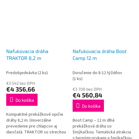
na území ČR....
Nafukovacia dráha
Nafukovacia dráha Boot
TRAKTOR 8,2 m
Camp 12 m
Predobjednávka
(2 ks)
Doručenie do 8-12 týždňov
(1 ks)
€3 542 bez DPH
€4 356,66
€3 708 bez DPH
€4 560,84
Do košíka
Do košíka
Kompaktné prekážkové opičie
dráhy 8,2 m. Univerzálne
Boot Camp – 12 m dlhá
prevedenie pre chlapcov aj
prekážková dráha so
dievčatá. TRAKTOR so strechou
šmýkačkou. Tematická atrakcia
a šmýkačkou, certifikované.
s hernými prvkami a šmýkačkou,