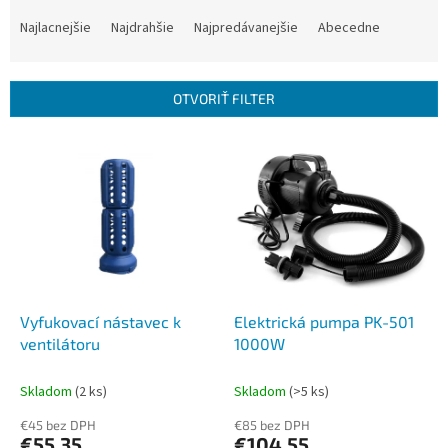
R
a
Najlacnejšie
Najdrahšie
Najpredávanejšie
Abecedne
d
e
n
OTVORIŤ FILTER
i
e
V
p
ý
r
p
o
i
d
s
u
p
k
r
t
o
o
d
Vyfukovací nástavec k
Elektrická pumpa PK-501
v
u
ventilátoru
1000W
k
t
Skladom
(2 ks)
Skladom
(>5 ks)
o
€45 bez DPH
€85 bez DPH
v
€55,35
€104,55