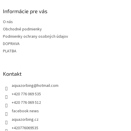
n
i
p
i
e
ä
Informácie pre vás
e
p
t
r
O nás
i
v
Obchodné podmienky
e
k
y
Podmienky ochrany osobných údajov
v
DOPRAVA
ý
PLATBA
p
i
s
u
Kontakt
aquazorbing
@
hotmail.com
+420 776 069 535
+420 776 069 512
facebook news
aquazorbing.cz
+420776069535