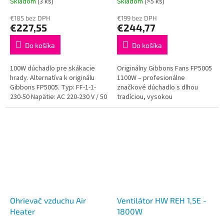
Skladom
(3 ks)
Skladom
(>5 ks)
€185 bez DPH
€199 bez DPH
€227,55
€244,77
Do košíka
Do košíka
100W dúchadlo pre skákacie
Originálny Gibbons Fans FP5005
hrady. Alternatíva k originálu
1100W – profesionálne
Gibbons FP5005. Typ: FF-1-1-
značkové dúchadlo s dlhou
230-50 Napätie: AC 220-230 V / 50
tradíciou, vysokou
Hz Watt: 1,1 kW (1,5 HP) Ampér:
spoľahlivosťou a precíznym
6,9 A Rýchlosť:...
spracovaním. Ideálne pre
skákacie hrady s plochou...
Ohrievač vzduchu Air
Ventilátor HW REH 1,5E -
Heater
1800W