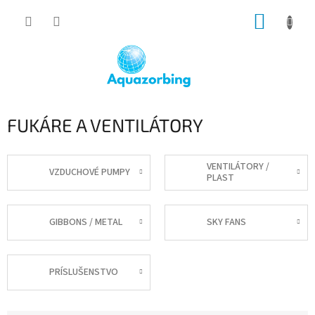
Prejsť
NÁKUP
na
obsah
KOŠÍK
FUKÁRE A VENTILÁTORY
VENTILÁTORY /
VZDUCHOVÉ PUMPY
PLAST
GIBBONS / METAL
SKY FANS
PRÍSLUŠENSTVO