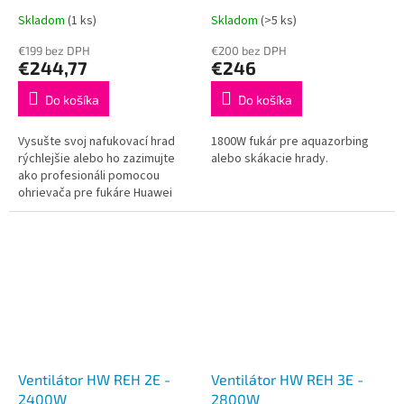
Skladom
(1 ks)
Skladom
(>5 ks)
€199 bez DPH
€200 bez DPH
€244,77
€246
Do košíka
Do košíka
Vysušte svoj nafukovací hrad
1800W fukár pre aquazorbing
rýchlejšie alebo ho zazimujte
alebo skákacie hrady.
ako profesionáli pomocou
ohrievača pre fukáre Huawei
série REH.
Ventilátor HW REH 2E -
Ventilátor HW REH 3E -
2400W
2800W