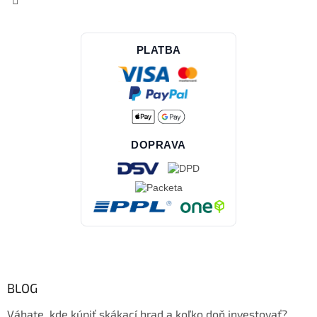
PLATBA
DOPRAVA
BLOG
Váhate, kde kúpiť skákací hrad a koľko doň investovať?