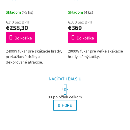
Skladom
(>5 ks)
Skladom
(4 ks)
€210 bez DPH
€300 bez DPH
€258,30
€369
Do košíka
Do košíka
2400W fukár pre skákacie hrady,
2800W fukár pre veľké skákacie
prekážkové dráhy a
hrady a šmýkačky.
dekorované atrakcie.
NAČÍTAŤ 1 ĎALŠIU
S
1
2
t
O
r
13
položiek celkom
v
á
l
HORE
n
á
k
d
o
v
Z
a
a
c
á