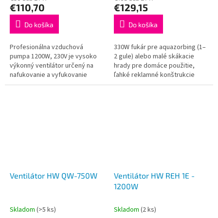
€110,70
€129,15
Do košíka
Do košíka
Profesionálna vzduchová
330W fukár pre aquazorbing (1–
pumpa 1200W, 230V je vysoko
2 gule) alebo malé skákacie
výkonný ventilátor určený na
hrady pre domáce použitie,
nafukovanie a vyfukovanie
ľahké reklamné konštrukcie
rôznych nafukovacích atrakcií a
(oblúky, textilné reklamy a pod.).
zariadení. Vďaka silnému výkonu
1200W...
Ventilátor HW QW-750W
Ventilátor HW REH 1E -
1200W
Skladom
(>5 ks)
Skladom
(2 ks)