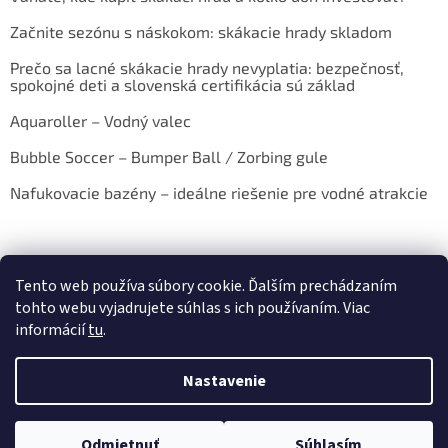
Začnite sezónu s náskokom: skákacie hrady skladom
Prečo sa lacné skákacie hrady nevyplatia: bezpečnosť,
spokojné deti a slovenská certifikácia sú základ
Aquaroller – Vodný valec
Bubble Soccer – Bumper Ball / Zorbing gule
Nafukovacie bazény – ideálne riešenie pre vodné atrakcie
Tento web používa súbory cookie. Ďalším prechádzaním
tohto webu vyjadrujete súhlas s ich používaním. Viac
informácií
tu
.
Vytvoril Shoptet
Nastavenie
Copyright 2026
E-shop AQUAZORBING.SK
. Všetky práva
Odmietnuť
Súhlasím
vyhradené.
Upraviť nastavenie cookies