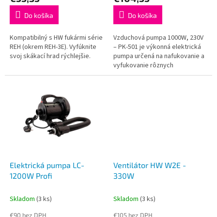
Do košíka
Do košíka
Kompatibilný s HW fukármi série
Vzduchová pumpa 1000W, 230V
REH (okrem REH-3E). Vyfúknite
– PK-501 je výkonná elektrická
svoj skákací hrad rýchlejšie.
pumpa určená na nafukovanie a
vyfukovanie rôznych
nafukovacích atrakcií a
zariadení. S výkonom 1000W a
napájaním 230V...
Elektrická pumpa LC-
Ventilátor HW W2E -
1200W Profi
330W
Skladom
(3 ks)
Skladom
(3 ks)
€90 bez DPH
€105 bez DPH