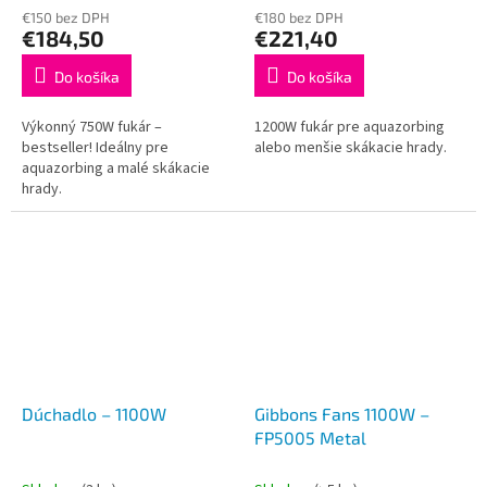
€150 bez DPH
€180 bez DPH
€184,50
€221,40
Do košíka
Do košíka
Výkonný 750W fukár –
1200W fukár pre aquazorbing
bestseller! Ideálny pre
alebo menšie skákacie hrady.
aquazorbing a malé skákacie
hrady.
Dúchadlo – 1100W
Gibbons Fans 1100W –
FP5005 Metal