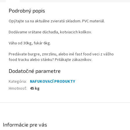
Podrobný popis
Opýtajte sa na aktuálne zvieratá skladom. PVC materiál.
Dodávame vrátane dúchadla, kotviacich kolíkov.
Váha od 30kg, fukár 6kg.
Predávate burgre, zmrzlinu, alebo iné fast food veci z vášho
food tracku alebo stánku? Prilákajte zákazníkov.
Dodatočné parametre
Kategória
:
NAFUKOVACÍ PRODUKTY
Hmotnosť
:
45 kg
Z
á
p
ä
Informácie pre vás