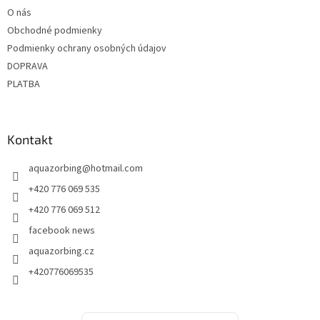
t
O nás
i
Obchodné podmienky
e
Podmienky ochrany osobných údajov
DOPRAVA
PLATBA
Kontakt
aquazorbing
@
hotmail.com
+420 776 069 535
+420 776 069 512
facebook news
aquazorbing.cz
+420776069535