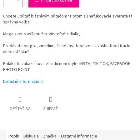
Chcete upútať bláznivým pútačom? Potom sú nafukovacie zvieratá tá
správna voľba.
Mega zver s výškou 5m. Viditeľné z diaľky.
Predávate burgre, zmrzlinu, či iné fast food veci z vášho food tracku
alebo stánku?
Prilákajte zákazníkov netradičnom štýle. INSTA, TIK TOK, FACEBOOK
PHOTO POINT.
Detailné informácie
OPÝTAŤ SA
ZDIEĽAŤ
Popis
Diskusia
Značka
Ostatné informácie