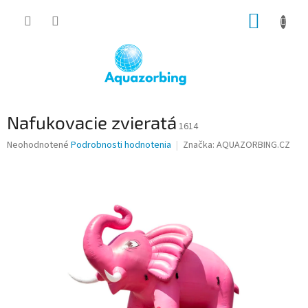
Prejsť
NÁKUP
na
obsah
KOŠÍK
Nafukovacie zvieratá
1614
Priemerné
Neohodnotené
Podrobnosti hodnotenia
Značka:
AQUAZORBING.CZ
hodnotenie
produktu
je
0,0
z
5
hviezdičiek.