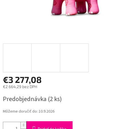
€3 277,08
€2 664,29 bez DPH
Jednotková
Predobjednávka
(2 ks)
cena:
Môžeme doručiť do:
10.9.2026
Pridať do košíka