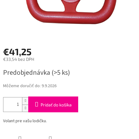
€41,25
€33,54 bez DPH
Jednotková
Predobjednávka
(>5 ks)
cena:
Môžeme doručiť do:
9.9.2026
Pridať do košíka
Volant pre vašu lodičku.