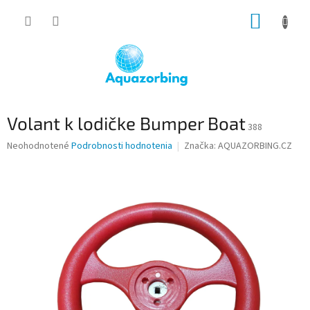
Prejsť
NÁKUP
na
obsah
KOŠÍK
Volant k lodičke Bumper Boat
388
Priemerné
Neohodnotené
Podrobnosti hodnotenia
Značka:
AQUAZORBING.CZ
hodnotenie
produktu
je
0,0
z
5
hviezdičiek.