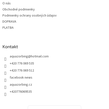
O nás
i
Obchodné podmienky
e
Podmienky ochrany osobných údajov
DOPRAVA
PLATBA
Kontakt
aquazorbing
@
hotmail.com
+420 776 069 535
+420 776 069 512
facebook news
aquazorbing.cz
+420776069535