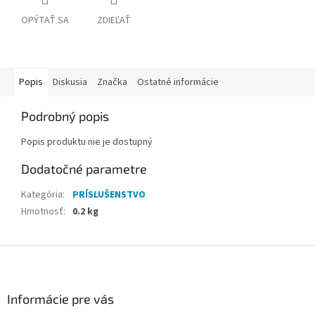
OPÝTAŤ SA
ZDIEĽAŤ
Popis
Diskusia
Značka
Ostatné informácie
Podrobný popis
Popis produktu nie je dostupný
Dodatočné parametre
Kategória
:
PRÍSLUŠENSTVO
Hmotnosť
:
0.2 kg
Z
á
p
ä
Informácie pre vás
t