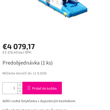
€4 079,17
€3 316,40 bez DPH
Jednotková
Predobjednávka
(1 ks)
cena:
Môžeme doručiť do:
11.9.2026
Pridať do košíka
AERO vodná šmykľavka s dojazdovým bazénikom.