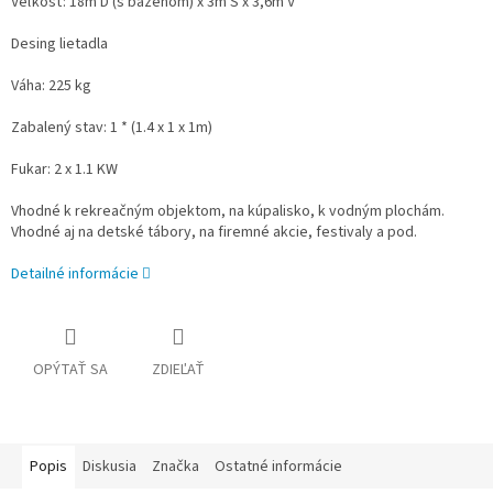
Veľkosť: 18m D (s bazénom) x 3m Š x 3,6m V
Desing lietadla
Váha: 225 kg
Zabalený stav: 1 * (1.4 x 1 x 1m)
Fukar: 2 x 1.1 KW
Vhodné k rekreačným objektom, na kúpalisko, k vodným plochám.
Vhodné aj na detské tábory, na firemné akcie, festivaly a pod.
Detailné informácie
OPÝTAŤ SA
ZDIEĽAŤ
Popis
Diskusia
Značka
Ostatné informácie