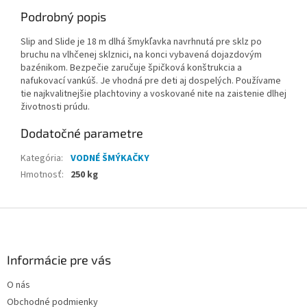
Podrobný popis
Slip and Slide je 18 m dlhá šmykľavka navrhnutá pre sklz po
bruchu na vlhčenej sklznici, na konci vybavená dojazdovým
bazénikom. Bezpečie zaručuje špičková konštrukcia a
nafukovací vankúš. Je vhodná pre deti aj dospelých. Používame
tie najkvalitnejšie plachtoviny a voskované nite na zaistenie dlhej
životnosti prúdu.
Dodatočné parametre
Kategória
:
VODNÉ ŠMÝKAČKY
Hmotnosť
:
250 kg
Z
á
p
ä
Informácie pre vás
t
O nás
i
Obchodné podmienky
e