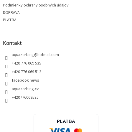
Podmienky ochrany osobných údajov
DOPRAVA
PLATBA
Kontakt
aquazorbing
@
hotmail.com
+420 776 069 535
+420 776 069 512
facebook news
aquazorbing.cz
+420776069535
PLATBA