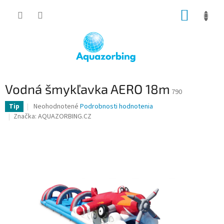
Prejsť
NÁKUP
na
obsah
KOŠÍK
Vodná šmykľavka AERO 18m
790
Priemerné
Neohodnotené
Podrobnosti hodnotenia
Tip
hodnotenie
Značka:
AQUAZORBING.CZ
produktu
je
0,0
z
5
hviezdičiek.