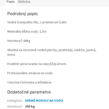
Popis
Diskusia
Podrobný popis
Vodná trampolína XXL, s priemerom 5,6m.
Minimálna hĺbka vody: 2,5m
Hmotnosť: 68kg
Vhodná na otvorené vodné plochy, priehrady, nádrže, jazerá,
more.
Kvalitné spracovanie na najvyššej úrovni.
Profesionálne atrakcie na vodu.
Cena bez kotvenia a inštalácie.
Dodatočné parametre
Kategória
:
HERNÉ MODULY NA VODU
Hmotnosť
:
200 kg