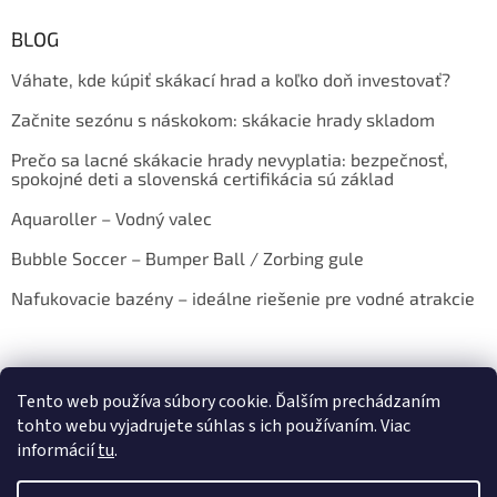
BLOG
Váhate, kde kúpiť skákací hrad a koľko doň investovať?
Začnite sezónu s náskokom: skákacie hrady skladom
Prečo sa lacné skákacie hrady nevyplatia: bezpečnosť,
spokojné deti a slovenská certifikácia sú základ
Aquaroller – Vodný valec
Bubble Soccer – Bumper Ball / Zorbing gule
Nafukovacie bazény – ideálne riešenie pre vodné atrakcie
Tento web používa súbory cookie. Ďalším prechádzaním
tohto webu vyjadrujete súhlas s ich používaním. Viac
informácií
tu
.
Vytvoril Shoptet