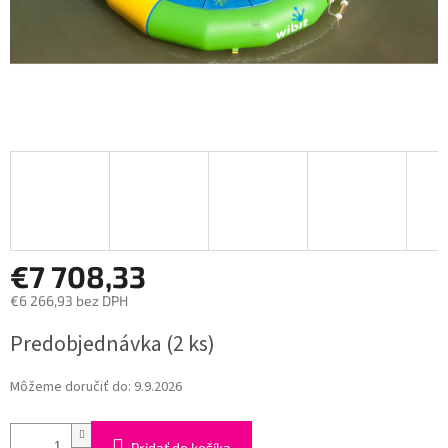
€7 708,33
€6 266,93 bez DPH
Jednotková
Predobjednávka
(2 ks)
cena:
Môžeme doručiť do:
9.9.2026
Pridať do košíka