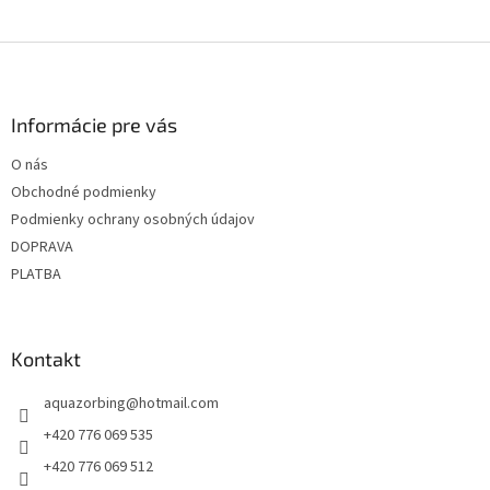
Z
á
p
ä
Informácie pre vás
t
O nás
i
Obchodné podmienky
e
Podmienky ochrany osobných údajov
DOPRAVA
PLATBA
Kontakt
aquazorbing
@
hotmail.com
+420 776 069 535
+420 776 069 512