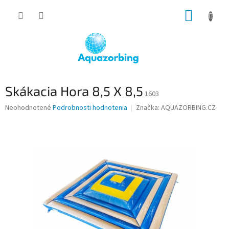
Prejsť
NÁKUP
na
obsah
KOŠÍK
Skákacia Hora 8,5 X 8,5
1603
Priemerné
Neohodnotené
Podrobnosti hodnotenia
Značka:
AQUAZORBING.CZ
hodnotenie
produktu
je
0,0
z
5
hviezdičiek.