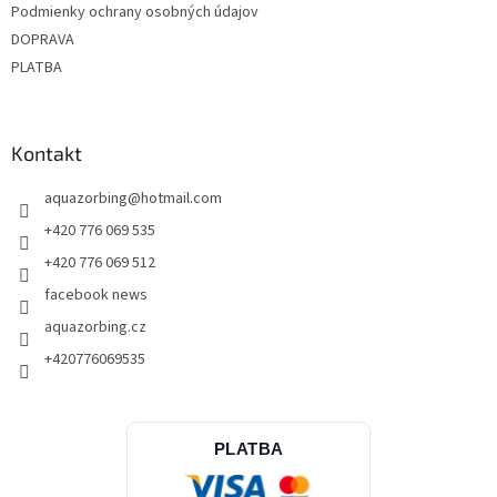
Podmienky ochrany osobných údajov
DOPRAVA
PLATBA
Kontakt
aquazorbing
@
hotmail.com
+420 776 069 535
+420 776 069 512
facebook news
aquazorbing.cz
+420776069535
PLATBA