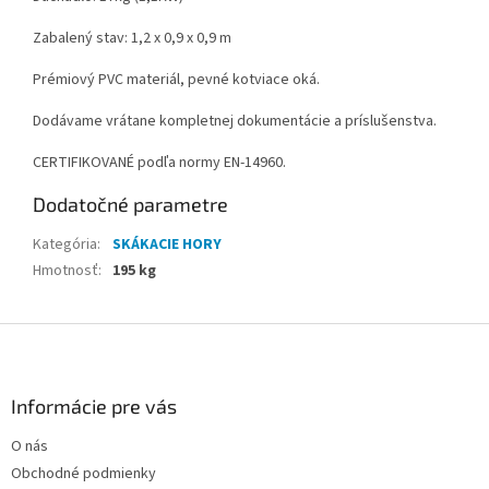
Zabalený stav: 1,2 x 0,9 x 0,9 m
Prémiový PVC materiál, pevné kotviace oká.
Dodávame vrátane kompletnej dokumentácie a príslušenstva.
CERTIFIKOVANÉ podľa normy EN-14960.
Dodatočné parametre
Kategória
:
SKÁKACIE HORY
Hmotnosť
:
195 kg
Z
á
p
ä
Informácie pre vás
t
O nás
i
Obchodné podmienky
e