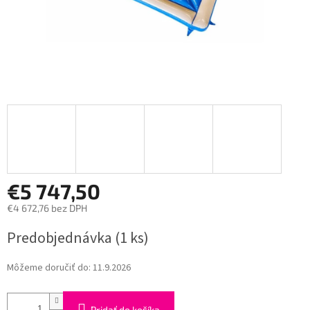
€5 747,50
€4 672,76 bez DPH
Jednotková
Predobjednávka
(1 ks)
cena:
Môžeme doručiť do:
11.9.2026
Pridať do košíka