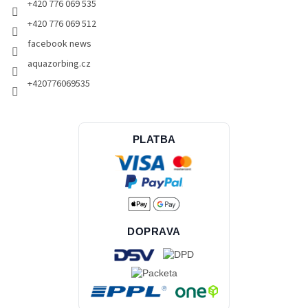
+420 776 069 535
+420 776 069 512
facebook news
aquazorbing.cz
+420776069535
PLATBA
DOPRAVA