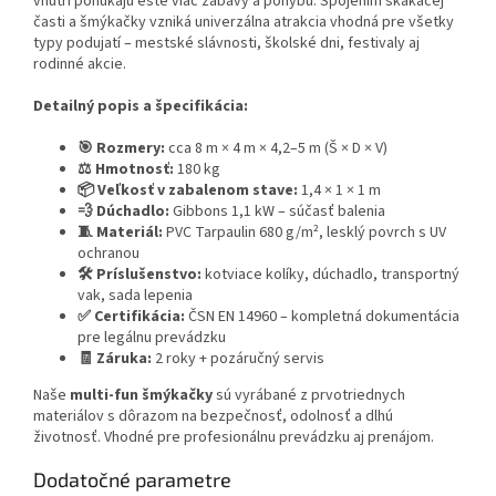
vnútri ponúkajú ešte viac zábavy a pohybu. Spojením skákacej
časti a šmýkačky vzniká univerzálna atrakcia vhodná pre všetky
typy podujatí – mestské slávnosti, školské dni, festivaly aj
rodinné akcie.
Detailný popis a špecifikácia:
🎯 Rozmery:
cca 8 m × 4 m × 4,2–5 m (Š × D × V)
⚖️ Hmotnosť:
180 kg
📦 Veľkosť v zabalenom stave:
1,4 × 1 × 1 m
💨 Dúchadlo:
Gibbons 1,1 kW – súčasť balenia
🧵 Materiál:
PVC Tarpaulin 680 g/m², lesklý povrch s UV
ochranou
🛠️ Príslušenstvo:
kotviace kolíky, dúchadlo, transportný
vak, sada lepenia
✅ Certifikácia:
ČSN EN 14960 – kompletná dokumentácia
pre legálnu prevádzku
🧾 Záruka:
2 roky + pozáručný servis
Naše
multi-fun šmýkačky
sú vyrábané z prvotriednych
materiálov s dôrazom na bezpečnosť, odolnosť a dlhú
životnosť. Vhodné pre profesionálnu prevádzku aj prenájom.
Dodatočné parametre