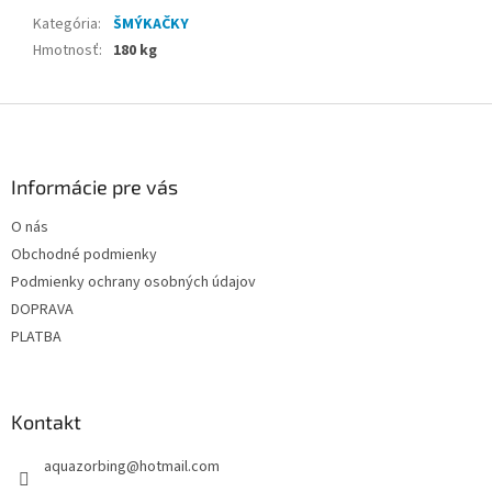
Kategória
:
ŠMÝKAČKY
Hmotnosť
:
180 kg
Z
á
p
ä
Informácie pre vás
t
O nás
i
Obchodné podmienky
e
Podmienky ochrany osobných údajov
DOPRAVA
PLATBA
Kontakt
aquazorbing
@
hotmail.com