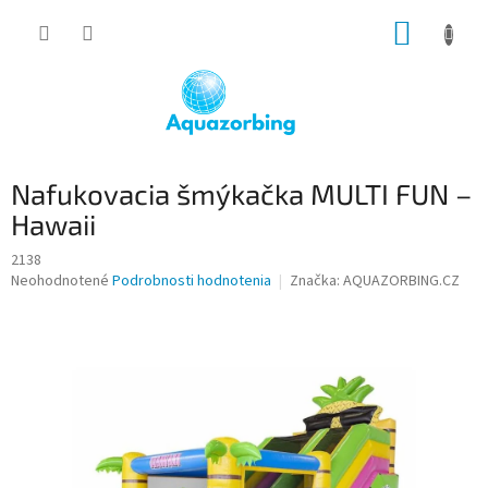
Prejsť
NÁKUP
na
obsah
KOŠÍK
Nafukovacia šmýkačka MULTI FUN –
Hawaii
2138
Priemerné
Neohodnotené
Podrobnosti hodnotenia
Značka:
AQUAZORBING.CZ
hodnotenie
produktu
je
0,0
z
5
hviezdičiek.