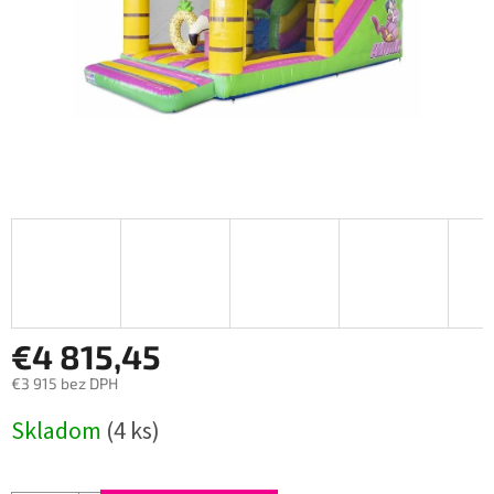
€4 815,45
€3 915 bez DPH
Jednotková
Skladom
(4 ks)
cena: