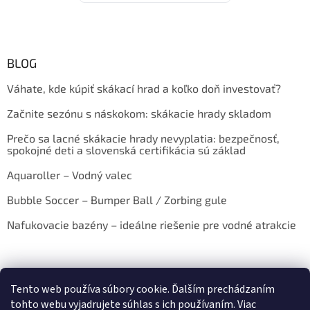
BLOG
Váhate, kde kúpiť skákací hrad a koľko doň investovať?
Začnite sezónu s náskokom: skákacie hrady skladom
Prečo sa lacné skákacie hrady nevyplatia: bezpečnosť,
spokojné deti a slovenská certifikácia sú základ
Aquaroller – Vodný valec
Bubble Soccer – Bumper Ball / Zorbing gule
Nafukovacie bazény – ideálne riešenie pre vodné atrakcie
Tento web používa súbory cookie. Ďalším prechádzaním
tohto webu vyjadrujete súhlas s ich používaním. Viac