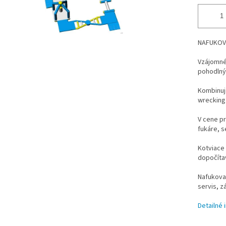
NAFUKOVA
Vzájomné
pohodlný
Kombinuj
wrecking 
V cene pr
fukáre, s
Kotviace 
dopočítav
Nafukova
servis, z
Detailné 