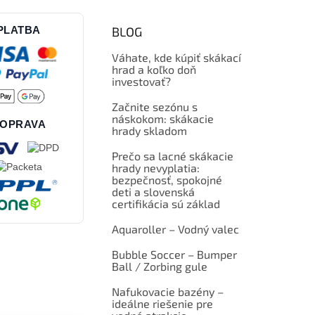
PLATBA
BLOG
Váhate, kde kúpiť skákací
hrad a koľko doň
investovať?
Začnite sezónu s
náskokom: skákacie
OPRAVA
hrady skladom
Prečo sa lacné skákacie
hrady nevyplatia:
bezpečnosť, spokojné
deti a slovenská
certifikácia sú základ
Aquaroller – Vodný valec
Bubble Soccer – Bumper
Ball / Zorbing gule
Nafukovacie bazény –
ideálne riešenie pre