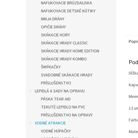
NAFUKOVACIE BRÚZDALISKA
NAFUKOVACIE DETSKÉ KÚTIKY
NINJA DRÁHY
OPIČIE DRÁHY
SKÁKACIE HORY
Popi
SKÁKACIE HRADY CLASSIC
SKÁKACIE HRADY HOME EDITION
SKÁKACIE HRADY KOMBO
Pod
ŠMÝKAČKY
Dĺžk
SVADOBNÉ SKÁKACIE HRADY
PRÍSLUŠENSTVO
Kapa
LEPIDLÁ A SADY NA OPRAVU
Mini
PÁSKA TEAR AID
TEKUTÉ LEPIDLO NA PVC
13 u
PRÍSLUŠENSTVO NA OPRAVY
Farba
VODNÉ ATRAKCIE
VODNÉ HÚPAČKY
Mater