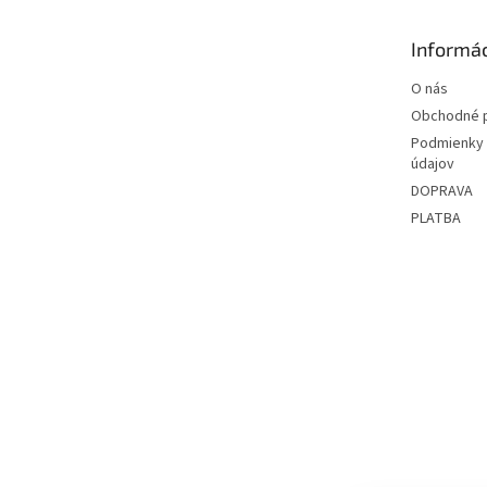
ä
t
Informác
i
e
O nás
Obchodné 
Podmienky 
údajov
DOPRAVA
PLATBA