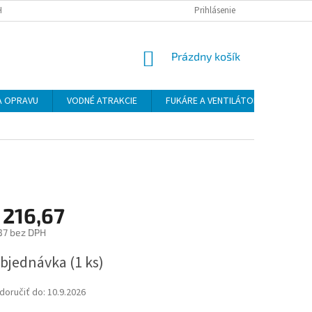
H ÚDAJOV
DOPRAVA
PLATBA
Prihlásenie
NÁKUPNÝ
Prázdny košík
KOŠÍK
NA OPRAVU
VODNÉ ATRAKCIE
FUKÁRE A VENTILÁTORY
ŠPO
 216,67
37 bez DPH
ová
bjednávka
(1 ks)
oručiť do:
10.9.2026