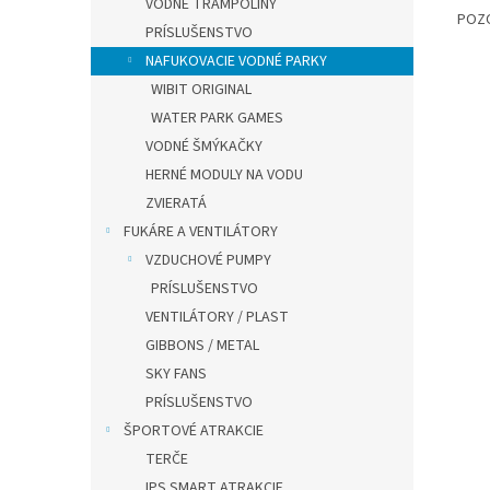
VODNÉ TRAMPOLÍNY
POZO
PRÍSLUŠENSTVO
NAFUKOVACIE VODNÉ PARKY
WIBIT ORIGINAL
WATER PARK GAMES
VODNÉ ŠMÝKAČKY
HERNÉ MODULY NA VODU
ZVIERATÁ
FUKÁRE A VENTILÁTORY
VZDUCHOVÉ PUMPY
PRÍSLUŠENSTVO
VENTILÁTORY / PLAST
GIBBONS / METAL
SKY FANS
PRÍSLUŠENSTVO
ŠPORTOVÉ ATRAKCIE
TERČE
IPS SMART ATRAKCIE