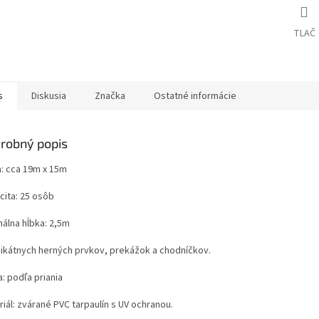
TLAČ
s
Diskusia
Značka
Ostatné informácie
robný popis
a: cca 19m x 15m
cita: 25 osôb
málna hĺbka: 2,5m
nikátnych herných prvkov, prekážok a chodníčkov.
: podľa priania
iál: zvárané PVC tarpaulín s UV ochranou.