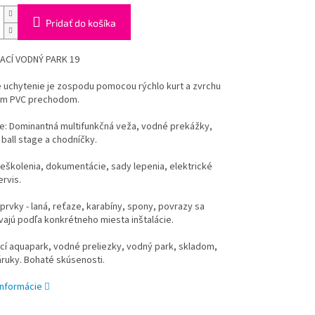
Pridať do košíka
CÍ VODNÝ PARK 19
 uchytenie je zospodu pomocou rýchlo kurt a zvrchu
m PVC prechodom.
e: Dominantná multifunkčná veža, vodné prekážky,
ball stage a chodníčky.
eškolenia, dokumentácie, sady lepenia, elektrické
ervis.
prvky - laná, reťaze, karabíny, spony, povrazy sa
ajú podľa konkrétneho miesta inštalácie.
cí aquapark, vodné preliezky, vodný park, skladom,
áruky. Bohaté skúsenosti.
informácie