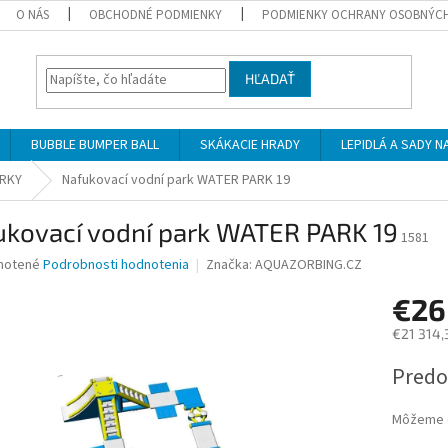
O NÁS
OBCHODNÉ PODMIENKY
PODMIENKY OCHRANY OSOBNÝC
HĽADAŤ
BUBBLE BUMPER BALL
SKÁKACIE HRADY
LEPIDLÁ A SADY 
ARKY
Nafukovací vodní park WATER PARK 19
ukovací vodní park WATER PARK 19
1581
né
notené
Podrobnosti hodnotenia
Značka:
AQUAZORBING.CZ
nie
€26
u
€21 314,
Jednotk
Predo
cena:
iek.
Môžeme d