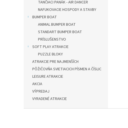
TANČIACI PANÁK - AIR DANCER
NAFUKOVACIE HOSPODY A STAVBY
BUMPER BOAT
ANIMAL BUMPER BOAT
STANDART BUMPER BOAT
PRÍSLUŠENSTVO
SOFT PLAY ATRAKCIE
PUZZLE BLOKY
ATRAKCIE PRE NAJMENŠÍCH
PÔŽIČOVŇA SVIETIACICH PÍSMEN A ČÍSLIC
LEISURE ATRAKCIE
AKCIA
VÝPREDAJ
VYRADENÉ ATRAKCIE
Z
á
p