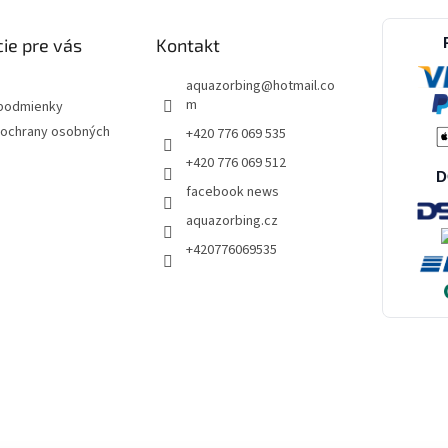
ie pre vás
Kontakt
aquazorbing
@
hotmail.co
m
podmienky
ochrany osobných
+420 776 069 535
+420 776 069 512
D
facebook news
aquazorbing.cz
+420776069535