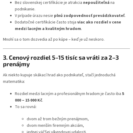
Bez slovenskej certifikácie je atrakcia
nepoužiteľná
na
podnikanie.
V prípade úrazu nesie
plnú zodpovednosť prevádzkovateľ
.
Dodatočné certifikácie často stoja
viac ako rozdiel v cene
medzi lacným a kvalitným hradom
.
Mnohí sa o tom dozvedia až po kúpe – keď je už neskoro.
3. Cenový rozdiel 5–15 tisíc sa vráti za 2–3
prenájmy
Ak niekto kupuje skákací hrad ako podnikateľ, stačí jednoduchá
matematika:
Rozdiel medzi lacným a profesionálnym hradom je často iba
5
000 – 15 000 Kč
.
To sa rovná:
dvom až trom bežným prenájmom,
dvom menším firemným akciám,
jednej väčšej víkendovej udalosti.