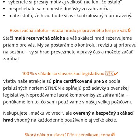
vyberiete si presný motív aj veľkosť, nie len „čo ostalo“,
nespoliehate sa na neisté dodávky zo zahraničia,
máte istotu, že hrad bude včas skontrolovaný a pripravený.
Rezervačná záloha = istota hradu pripraveného len pre vás 🔒
Stačí
malá rezervačná záloha
a váš skákací hrad rezervujeme
priamo pre vás. My sa postaráme o kontrolu, revíziu aj prípravu
na sezónu – vy si hrad prevezmete v pravý čas a môžete začať
zarábať.
100 % v súlade so slovenskou legislatívou 🇸🇰✔️
Všetky naše atrakcie sú
plne certifikované pre SR
podľa
príslušných noriem STN/EN a spĺňajú požiadavky slovenskej
legislatívy. Nepredávame lacné kompromisy zo zahraničia –
ponúkame len to, čo sami používame v našej veľkej požičovni.
Nekupujete „mačku vo vreci“, ale
overený a bezpečný skákací
hrad
vhodný na každodenné používanie aj veľké akcie.
Skorý nákup = zľava 10 % z cenníkovej ceny 🎁