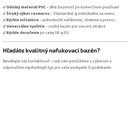
✔
Odolný materiál PVC
– dlhá životnosť pri komerčnom používaní
✔
Široký výber rozmerov
– štandardné aj individuálne na mieru
✔
Rýchla inštalácia
– jednoduché nafúknutie, zbalenie a prevoz
✔
Univerzálne využitie
– vodný bazén pre viacero atrakcií
✔
Rýchle doručenie
po celej SR aj EÚ
Hľadáte kvalitný nafukovací bazén?
Neváhajte nás kontaktovať – radi vám pomôžeme s výberom a
odporučíme najvhodnejší typ pre vaše podujatie či podnikanie.