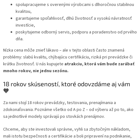
spolupracujeme s overenými výrobcami s dlhoročnou stabilnou
kvalitou,
garantujeme spoľahlivosť, dlhú životnosť a vysokú návratnosť
investície,
poskytujeme odborný servis, podporu a poradenstvo od prvého
dňa.
Nízka cena môže znieť lákavo – ale v tejto oblasti často znamená
problémy: slabú kvalitu, chýbajúcu certifikáciu, riziká pri prevádzke či
krátku životnosť. U nás kupujete
atrakciu, ktorá vám bude zarábať
mnoho rokov, nie jednu sezónu.
18 rokov skúseností, ktoré odovzdáme aj vám
🧡
Za nami stojí 18 rokov prevádzky, testovania, prenajímania a
zdokonaľovania. Poznáme všetko od A po Z – od výberu až po to, ako
sa jednotlivé modely správajú po stovkách prenájmov.
Chceme, aby ste investovali správne, vyhli sa zbytočným nákladom,
mali istotu bezpečnosti a certifikácie a boli pripravení na podnikanie,