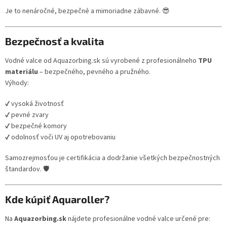
Je to nenáročné, bezpečné a mimoriadne zábavné. 😎
Bezpečnosť a kvalita
Vodné valce od Aquazorbing.sk sú vyrobené z profesionálneho
TPU
materiálu
– bezpečného, pevného a pružného.
Výhody:
✔ vysoká životnosť
✔ pevné zvary
✔ bezpečné komory
✔ odolnosť voči UV aj opotrebovaniu
Samozrejmosťou je certifikácia a dodržanie všetkých bezpečnostných
štandardov. 🛡️
Kde kúpiť Aquaroller?
Na
Aquazorbing.sk
nájdete profesionálne vodné valce určené pre: