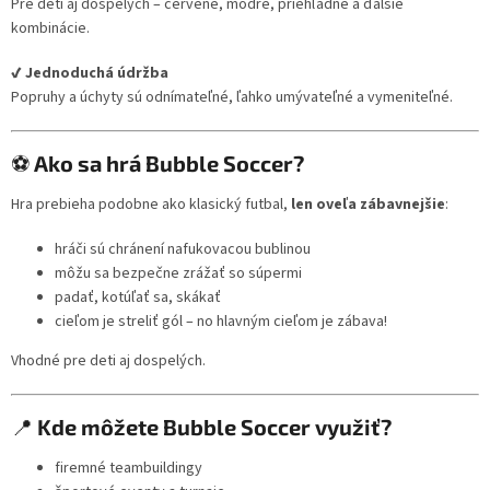
Pre deti aj dospelých – červené, modré, priehľadné a ďalšie
kombinácie.
✔ Jednoduchá údržba
Popruhy a úchyty sú odnímateľné, ľahko umývateľné a vymeniteľné.
⚽
Ako sa hrá Bubble Soccer?
Hra prebieha podobne ako klasický futbal,
len oveľa zábavnejšie
:
hráči sú chránení nafukovacou bublinou
môžu sa bezpečne zrážať so súpermi
padať, kotúľať sa, skákať
cieľom je streliť gól – no hlavným cieľom je zábava!
Vhodné pre deti aj dospelých.
📍
Kde môžete Bubble Soccer využiť?
firemné teambuildingy