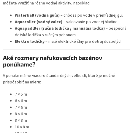
môžete využiť na rôzne vodné aktivity, napríklad:
Waterball (vodná guľa)
– chôdza po vode v priehľadnej guli
Aquaroller (vodný valec)
– valcovanie po vodnej hladine
Aquapaddler (ručná lodička / manuálna loďka)
– bezpečná
detská lodička s ručným pohonom
Elektro lodičky
– malé elektrické člny pre deti aj dospelých
Aké rozmery nafukovacích bazénov
ponúkame?
V ponuke máme viacero štandardných veľkostí, ktoré je možné
prispôsobiť na mieru:
7 × 5 m
6 × 6 m
7 × 6 m
8 × 6 m
8 × 8 m
10 × 8 m