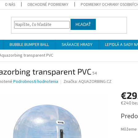
O NÁS
OBCHODNÉ PODMIENKY
PODMIENKY OCHRANY OSOBNÝC
HĽADAŤ
BUBBLE BUMPER BALL
SKÁKACIE HRADY
LEPIDLÁ A SADY 
Aquazorbing transparent PVC
azorbing transparent PVC
54
né
notené
Podrobnosti hodnotenia
Značka:
AQUAZORBING.CZ
nie
€29
u
€240 be
Jednotk
Predo
cena:
iek.
Môžeme d