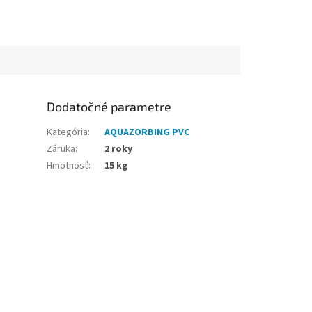
Dodatočné parametre
Kategória
:
AQUAZORBING PVC
Záruka
:
2 roky
Hmotnosť
:
15 kg