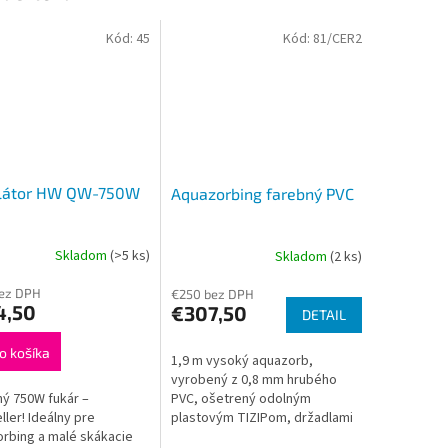
Kód:
45
Kód:
81/CER2
ilátor HW QW-750W
Aquazorbing farebný PVC
Skladom
(>5 ks)
Skladom
(2 ks)
bez DPH
€250 bez DPH
4,50
€307,50
DETAIL
o košíka
1,9 m vysoký aquazorb,
vyrobený z 0,8 mm hrubého
PVC, ošetrený odolným
ý 750W fukár –
plastovým TIZIPom, držadlami
ller! Ideálny pre
a úchytkami na lanko.
rbing a malé skákacie