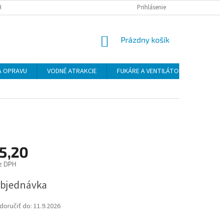
H ÚDAJOV
DOPRAVA
PLATBA
Prihlásenie
NÁKUPNÝ
Prázdny košík
KOŠÍK
NA OPRAVU
VODNÉ ATRAKCIE
FUKÁRE A VENTILÁTORY
ŠPO
5,20
z DPH
ová
bjednávka
oručiť do:
11.9.2026