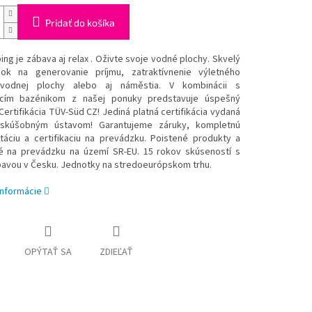
Pridať do košíka
ng je zábava aj relax . Oživte svoje vodné plochy. Skvelý
dok na generovanie príjmu, zatraktívnenie výletného
 vodnej plochy alebo aj náměstia. V kombinácii s
acím bazénikom z našej ponuky predstavuje úspešný
Certifikácia TÜV-Süd CZ! Jediná platná certifikácia vydaná
skúšobným ústavom! Garantujeme záruky, kompletnú
áciu a certifikaciu na prevádzku. Poistené produkty a
é na prevádzku na území SR-EU. 15 rokov skúseností s
bavou v Česku. Jednotky na stredoeurópskom trhu.
informácie
OPÝTAŤ SA
ZDIEĽAŤ