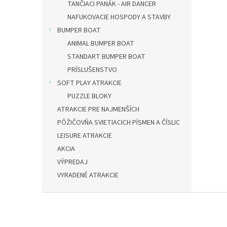
TANČIACI PANÁK - AIR DANCER
NAFUKOVACIE HOSPODY A STAVBY
BUMPER BOAT
ANIMAL BUMPER BOAT
STANDART BUMPER BOAT
PRÍSLUŠENSTVO
SOFT PLAY ATRAKCIE
PUZZLE BLOKY
ATRAKCIE PRE NAJMENŠÍCH
PÔŽIČOVŇA SVIETIACICH PÍSMEN A ČÍSLIC
LEISURE ATRAKCIE
AKCIA
VÝPREDAJ
VYRADENÉ ATRAKCIE
Z
á
p