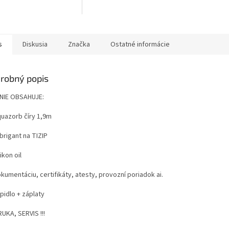
Podnikanie pri vode. Rozšírte
svoju ponuku. Skúste...
s
Diskusia
Značka
Ostatné informácie
robný popis
NIE OBSAHUJE:

uazorb číry 1,9m

brigant na TIZIP

ikon oil

kumentáciu, certifikáty, atesty, provozní poriadok ai.

pidlo + záplaty

UKA, SERVIS !!!
