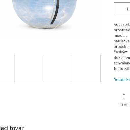
Aquazorbi
prostrie
miesta,
nafukov
produkt. 
českým 
dokument
schválen
touto zá
Detailné 
TLAČ
iaci tovar