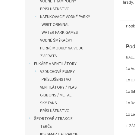
VODNÉ TRAMPOLÍNY
hrady.
PRÍSLUŠENSTVO
NAFUKOVACIE VODNÉ PARKY
WIBIT ORIGINAL
Popi
WATER PARK GAMES
VODNÉ ŠMÝKAČKY
Pod
HERNÉ MODULY NA VODU
ZVIERATÁ
BALE
FUKÁRE A VENTILÁTORY
1x Aq
VZDUCHOVÉ PUMPY
PRÍSLUŠENSTVO
1x Lu
VENTILÁTORY / PLAST
1x Sil
GIBBONS / METAL
SKY FANS
1x Do
PRÍSLUŠENSTVO
1x Le
ŠPORTOVÉ ATRAKCIE
+ ZÁR
TERČE
IPS SMART ATRAKCIE