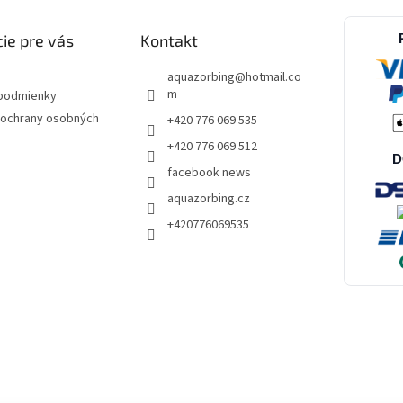
ie pre vás
Kontakt
aquazorbing
@
hotmail.co
m
podmienky
ochrany osobných
+420 776 069 535
+420 776 069 512
D
facebook news
aquazorbing.cz
+420776069535