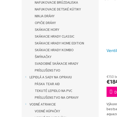
NAFUKOVACIE BRÚZDALISKA
NAFUKOVACIE DETSKÉ KÚTIKY
NINJA DRÁHY
OPIČIE DRÁHY
SKÁKACIE HORY
SKÁKACIE HRADY CLASSIC
SKÁKACIE HRADY HOME EDITION
SKÁKACIE HRADY KOMBO
Vent
ŠMÝKAČKY
SVADOBNÉ SKÁKACIE HRADY
PRÍSLUŠENSTVO
€150 
LEPIDLÁ A SADY NA OPRAVU
€18
PÁSKA TEAR AID
TEKUTÉ LEPIDLO NA PVC
D
PRÍSLUŠENSTVO NA OPRAVY
Výkonn
VODNÉ ATRAKCIE
bestse
VODNÉ HÚPAČKY
aquazo