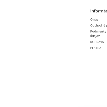
ä
t
Informác
i
e
O nás
Obchodné 
Podmienky 
údajov
DOPRAVA
PLATBA