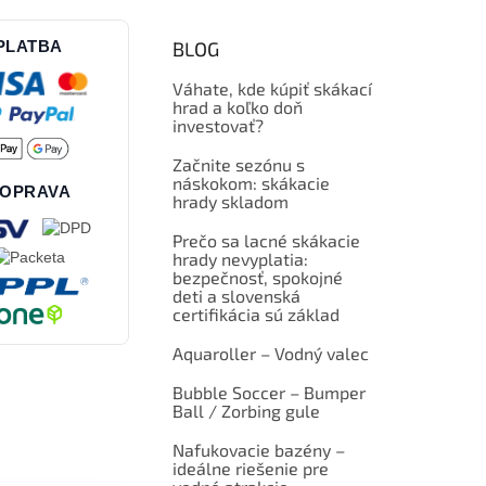
PLATBA
BLOG
Váhate, kde kúpiť skákací
hrad a koľko doň
investovať?
Začnite sezónu s
náskokom: skákacie
OPRAVA
hrady skladom
Prečo sa lacné skákacie
hrady nevyplatia:
bezpečnosť, spokojné
deti a slovenská
certifikácia sú základ
Aquaroller – Vodný valec
Bubble Soccer – Bumper
Ball / Zorbing gule
Nafukovacie bazény –
ideálne riešenie pre