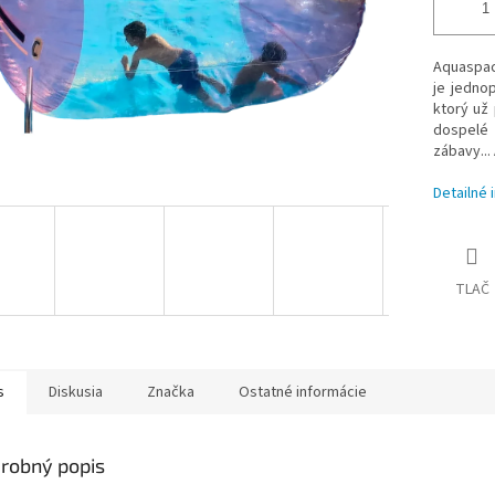
Aquaspac
je jedno
ktorý už
dospelé 
zábavy...
Detailné 
TLAČ
s
Diskusia
Značka
Ostatné informácie
robný popis