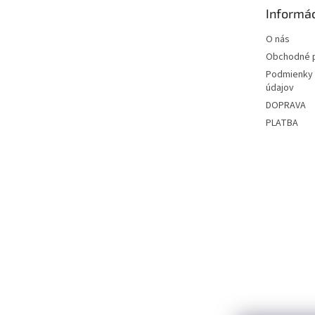
t
Informác
i
e
O nás
Obchodné 
Podmienky 
údajov
DOPRAVA
PLATBA