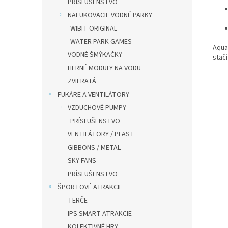
PRÍSLUŠENSTVO
NAFUKOVACIE VODNÉ PARKY
WIBIT ORIGINAL
WATER PARK GAMES
Aqua
VODNÉ ŠMÝKAČKY
stač
HERNÉ MODULY NA VODU
ZVIERATÁ
FUKÁRE A VENTILÁTORY
VZDUCHOVÉ PUMPY
PRÍSLUŠENSTVO
VENTILÁTORY / PLAST
GIBBONS / METAL
SKY FANS
PRÍSLUŠENSTVO
ŠPORTOVÉ ATRAKCIE
TERČE
IPS SMART ATRAKCIE
KOLEKTIVNÉ HRY