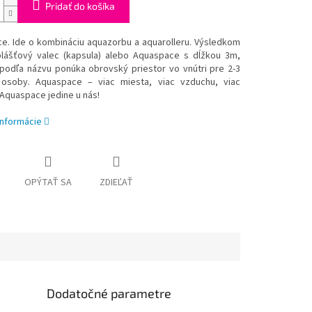
Pridať do košíka
e. Ide o kombináciu aquazorbu a aquarolleru. Výsledkom
plášťový valec (kapsula) alebo Aquaspace s dĺžkou 3m,
 podľa názvu ponúka obrovský priestor vo vnútri pre 2-3
osoby. Aquaspace – viac miesta, viac vzduchu, viac
 Aquaspace jedine u nás!
informácie
OPÝTAŤ SA
ZDIEĽAŤ
Dodatočné parametre