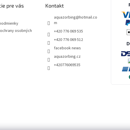
ie pre vás
Kontakt
aquazorbing
@
hotmail.co
m
podmienky
ochrany osobných
+420 776 069 535
+420 776 069 512
D
facebook news
aquazorbing.cz
+420776069535