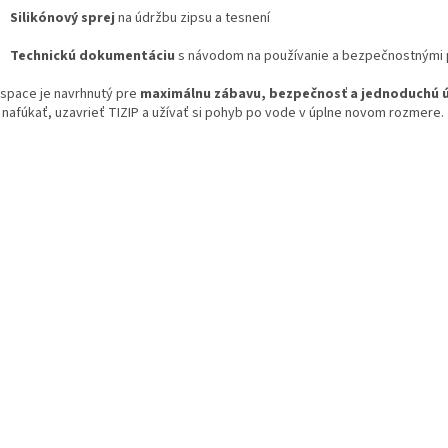
Silikónový sprej
na údržbu zipsu a tesnení
Technickú dokumentáciu
s návodom na používanie a bezpečnostnými
space je navrhnutý pre
maximálnu zábavu, bezpečnosť a jednoduchú 
í nafúkať, uzavrieť TIZIP a užívať si pohyb po vode v úplne novom rozmere.