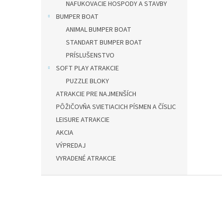
NAFUKOVACIE HOSPODY A STAVBY
BUMPER BOAT
ANIMAL BUMPER BOAT
STANDART BUMPER BOAT
PRÍSLUŠENSTVO
SOFT PLAY ATRAKCIE
PUZZLE BLOKY
ATRAKCIE PRE NAJMENŠÍCH
PÔŽIČOVŇA SVIETIACICH PÍSMEN A ČÍSLIC
LEISURE ATRAKCIE
AKCIA
VÝPREDAJ
VYRADENÉ ATRAKCIE
Z
á
p
ä