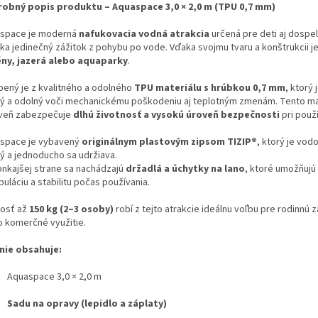
obný popis produktu – Aquaspace 3,0 × 2,0 m (TPU 0,7 mm)
space je moderná
nafukovacia vodná atrakcia
určená pre deti aj dospel
ka jedinečný zážitok z pohybu po vode. Vďaka svojmu tvaru a konštrukcii je
ny, jazerá alebo aquaparky
.
bený je z kvalitného a odolného
TPU materiálu s hrúbkou 0,7 mm
, ktorý 
ý a odolný voči mechanickému poškodeniu aj teplotným zmenám. Tento ma
veň zabezpečuje
dlhú životnosť a vysokú úroveň bezpečnosti
pri použí
space je vybavený
originálnym plastovým zipsom TIZIP®
, ktorý je vod
ý a jednoducho sa udržiava.
onkajšej strane sa nachádzajú
držadlá a úchytky na lano
, ktoré umožňuj
uláciu a stabilitu počas používania.
osť až
150 kg (2–3 osoby)
robí z tejto atrakcie ideálnu voľbu pre rodinnú 
o komerčné využitie.
nie obsahuje:
Aquaspace 3,0 × 2,0 m
Sadu na opravy (lepidlo a záplaty)