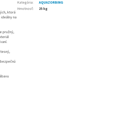
Kategória
:
AQUAZORBING
Hmotnosť
:
25 kg
ých, ktorá
 ideálny na
je pružný,
teriál
vaní.
otesný,
ú bezpečnú
zábavu