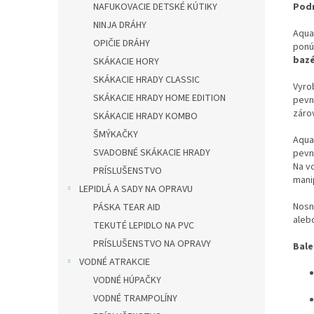
Podr
NAFUKOVACIE DETSKÉ KÚTIKY
NINJA DRÁHY
Aqua
OPIČIE DRÁHY
ponú
bazé
SKÁKACIE HORY
SKÁKACIE HRADY CLASSIC
Vyro
SKÁKACIE HRADY HOME EDITION
pevn
záro
SKÁKACIE HRADY KOMBO
ŠMÝKAČKY
Aqua
SVADOBNÉ SKÁKACIE HRADY
pevn
Na v
PRÍSLUŠENSTVO
manip
LEPIDLÁ A SADY NA OPRAVU
Nosn
PÁSKA TEAR AID
aleb
TEKUTÉ LEPIDLO NA PVC
PRÍSLUŠENSTVO NA OPRAVY
Bale
VODNÉ ATRAKCIE
VODNÉ HÚPAČKY
VODNÉ TRAMPOLÍNY