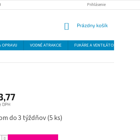
H ÚDAJOV
DOPRAVA
PLATBA
Prihlásenie
NÁKUPNÝ
Prázdny košík
KOŠÍK
NA OPRAVU
VODNÉ ATRAKCIE
FUKÁRE A VENTILÁTORY
ŠPO
3,77
z DPH
ová
om do 3 týždňov
(5 ks)