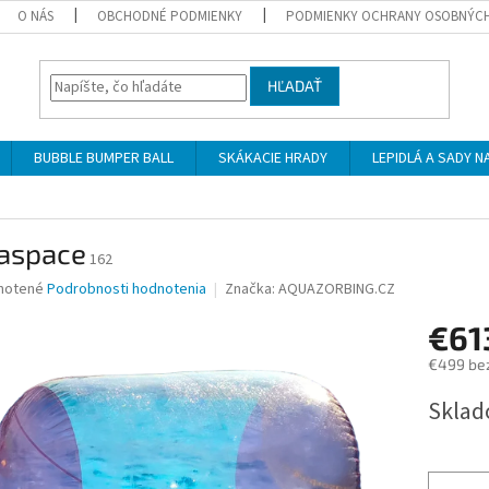
O NÁS
OBCHODNÉ PODMIENKY
PODMIENKY OCHRANY OSOBNÝC
HĽADAŤ
BUBBLE BUMPER BALL
SKÁKACIE HRADY
LEPIDLÁ A SADY 
aspace
162
né
notené
Podrobnosti hodnotenia
Značka:
AQUAZORBING.CZ
nie
€61
u
€499 be
Jednotk
Sklad
cena:
iek.