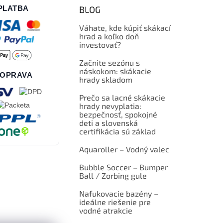
PLATBA
BLOG
Váhate, kde kúpiť skákací
hrad a koľko doň
investovať?
Začnite sezónu s
náskokom: skákacie
OPRAVA
hrady skladom
Prečo sa lacné skákacie
hrady nevyplatia:
bezpečnosť, spokojné
deti a slovenská
certifikácia sú základ
Aquaroller – Vodný valec
Bubble Soccer – Bumper
Ball / Zorbing gule
Nafukovacie bazény –
ideálne riešenie pre
vodné atrakcie