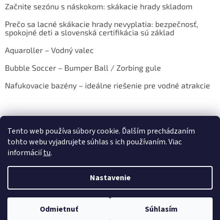
Začnite sezónu s náskokom: skákacie hrady skladom
Prečo sa lacné skákacie hrady nevyplatia: bezpečnosť,
spokojné deti a slovenská certifikácia sú základ
Aquaroller – Vodný valec
Bubble Soccer – Bumper Ball / Zorbing gule
Nafukovacie bazény – ideálne riešenie pre vodné atrakcie
Tento web používa súbory cookie. Ďalším prechádzaním
tohto webu vyjadrujete súhlas s ich používaním. Viac
informácií
tu
.
Vytvoril Shoptet
Nastavenie
Copyright 2026
E-shop AQUAZORBING.SK
. Všetky práva
Odmietnuť
Súhlasím
vyhradené.
Upraviť nastavenie cookies