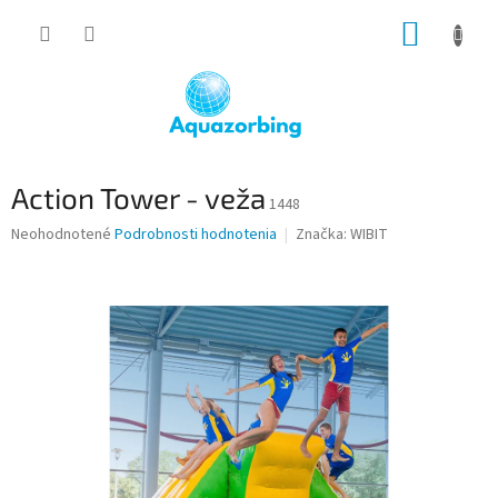
Prejsť
NÁKUP
na
obsah
KOŠÍK
Action Tower - veža
1448
Priemerné
Neohodnotené
Podrobnosti hodnotenia
Značka:
WIBIT
hodnotenie
produktu
je
0,0
z
5
hviezdičiek.