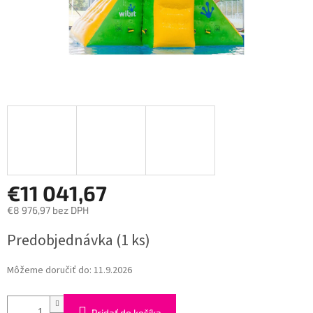
€11 041,67
€8 976,97 bez DPH
Jednotková
Predobjednávka
(1 ks)
cena:
Môžeme doručiť do:
11.9.2026
Pridať do košíka