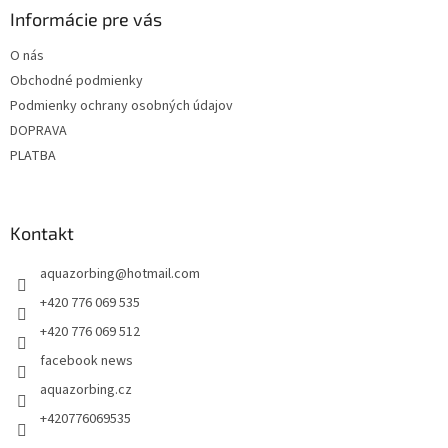
ä
Informácie pre vás
t
O nás
i
Obchodné podmienky
e
Podmienky ochrany osobných údajov
DOPRAVA
PLATBA
Kontakt
aquazorbing
@
hotmail.com
+420 776 069 535
+420 776 069 512
facebook news
aquazorbing.cz
+420776069535