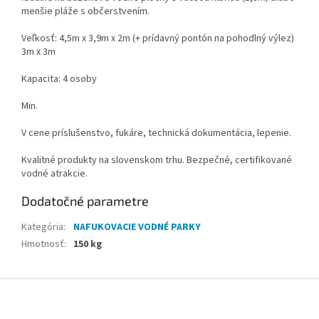
menšie pláže s občerstvením.
Veľkosť: 4,5m x 3,9m x 2m (+ prídavný pontón na pohodlný výlez)
3m x 3m
Kapacita: 4 osoby
Min.
V cene príslušenstvo, fukáre, technická dokumentácia, lepenie.
Kvalitné produkty na slovenskom trhu. Bezpečné, certifikované
vodné atrakcie.
Dodatočné parametre
Kategória
:
NAFUKOVACIE VODNÉ PARKY
Hmotnosť
:
150 kg
Z
á
p