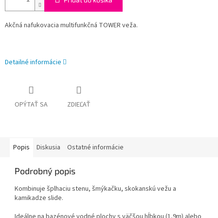
Akčná nafukovacia multifunkčná TOWER veža.
Detailné informácie
OPÝTAŤ SA
ZDIEĽAŤ
Popis
Diskusia
Ostatné informácie
Podrobný popis
Kombinuje šplhaciu stenu, šmýkačku, skokanskú vežu a
kamikadze slide.
Ideálne na bazénové vodné plochy s väčšou hĺbkou (1,9m) alebo